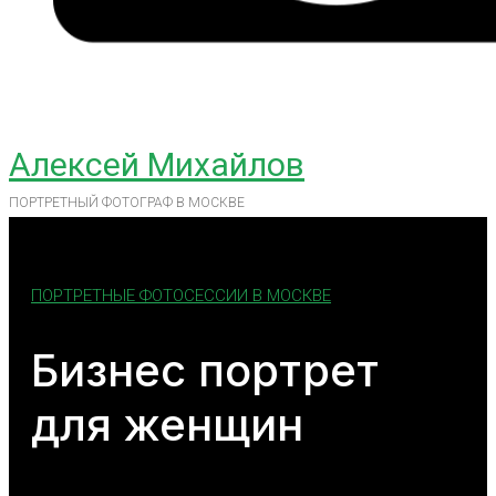
Алексей Михайлов
ПОРТРЕТНЫЙ ФОТОГРАФ В МОСКВЕ
ПОРТРЕТНЫЕ ФОТОСЕССИИ В МОСКВЕ
Бизнес портрет
для женщин