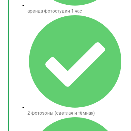
аренда фотостудии 1 час
2 фотозоны (светлая и тёмная)