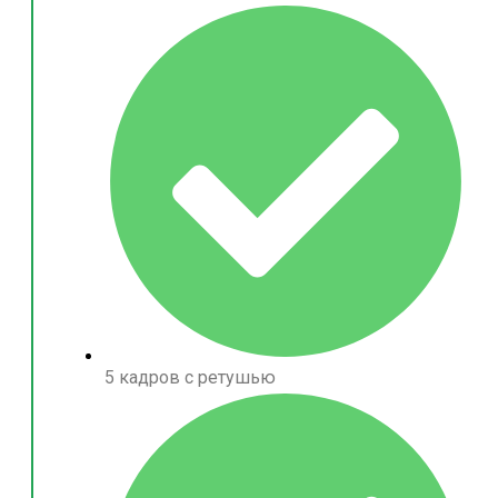
5 кадров с ретушью