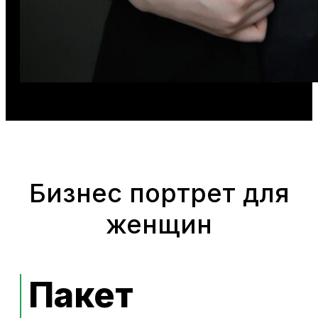
Бизнес портрет для
женщин​
Пакет