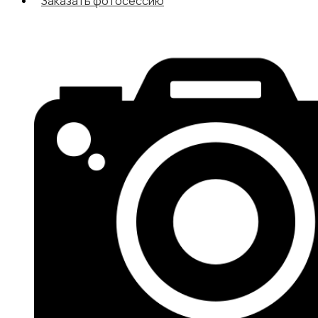
Заказать фотосессию