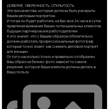
ДОВЕРИЕ, УВЕРЕННОСТЬ, ОТКРЫТОСТЬ.
Эти три качества, которые должны быть раскрыты
Вашим деловым портретом.
И тогда он будет работать на Вас все 24 часа в сутки
привлекая внимание Ваших потенциальных клиентов,
будущих партнеров или работодателей.
А это значит, что с Вашим образом обязательно
должен работать профессиональный фотограф,
который точно знает, как снимать деловой портрет
для женщин.
От того насколько точно и правильно отображен
Ваш образ на бизнес фото зависит то самое
решение, которое Ваши клиенты должны делать в
Вашу пользу