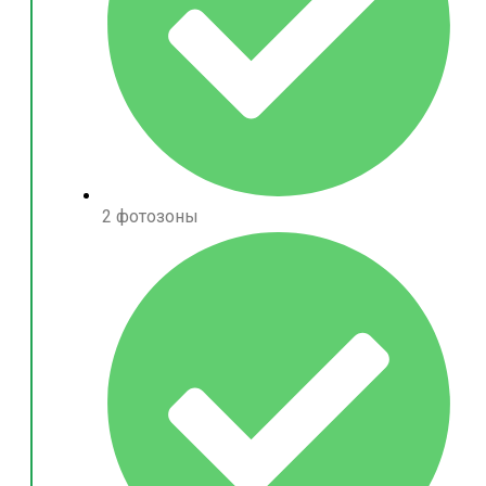
2 фотозоны