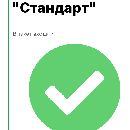
"Стандарт"
В пакет входит: