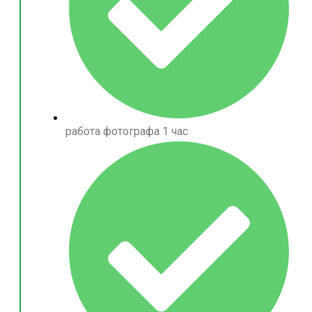
работа фотографа 1 час