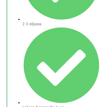
2-3 образа