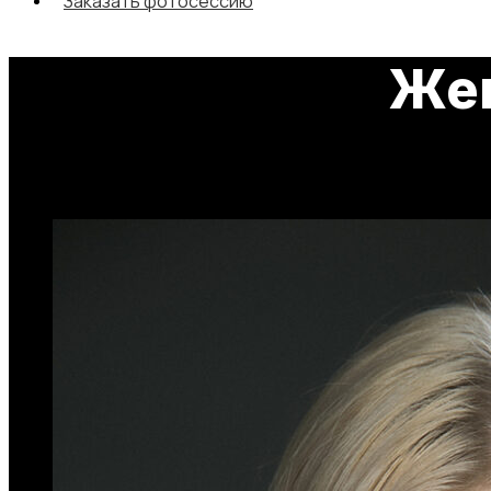
Заказать фотосессию
Жен