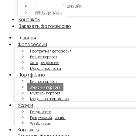
Графический дизайн
WEB дизайн
Контакты
Заказать фотосессию
Главная
Фотосессии
Портретная фотосессия
Бизнес портрет
Фото для резюме
Модельные тесты
Портфолио
Бизнес портрет
Женский портрет
Мужской портрет
Модельное портфолио
Услуги
Ретушь фото
Графический дизайн
WEB дизайн
Контакты