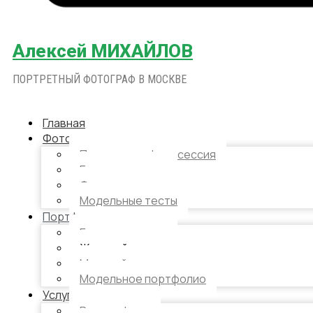
Алексей МИХАЙЛОВ
ПОРТРЕТНЫЙ ФОТОГРАФ В МОСКВЕ
Главная
Фотосессии
Портретная фотосессия
Бизнес портрет
Фото для резюме
Модельные тесты
Портфолио
Бизнес портрет
Женский портрет
Мужской портрет
Модельное портфолио
Услуги
Ретушь фото