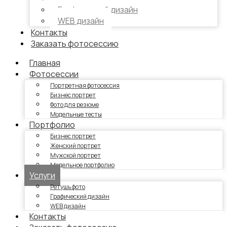
Графический дизайн
WEB дизайн
Контакты
Заказать фотосессию
Главная
Фотосессии
Портретная фотосессия
Бизнес портрет
Фото для резюме
Модельные тесты
Портфолио
Бизнес портрет
Женский портрет
Мужской портрет
Модельное портфолио
Услуги
Ретушь фото
Графический дизайн
WEB дизайн
Контакты