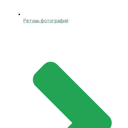
Ретушь фотографий