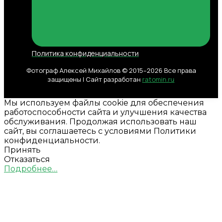
Политика конфиденциальности
Фотограф Алексей Михайлов © 2015–2026 Все права
защищены | Сайт разработан
ratomin.ru
Мы используем файлы cookie для обеспечения
работоспособности сайта и улучшения качества
обслуживания. Продолжая использовать наш
сайт, вы соглашаетесь с условиями Политики
конфиденциальности.
Принять
Отказаться
Подробнее…