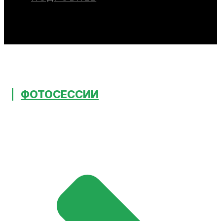
ФОТОСЕССИИ