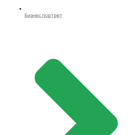
Бизнес портрет