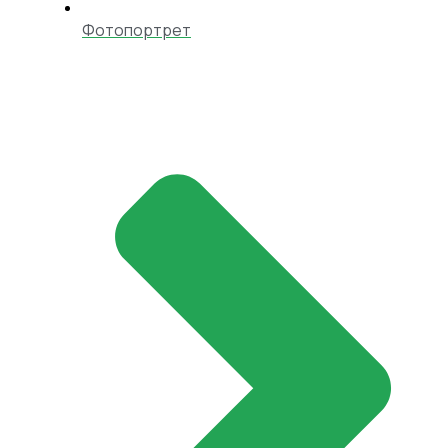
Фотопортрет