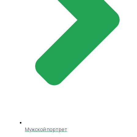
Мужской портрет