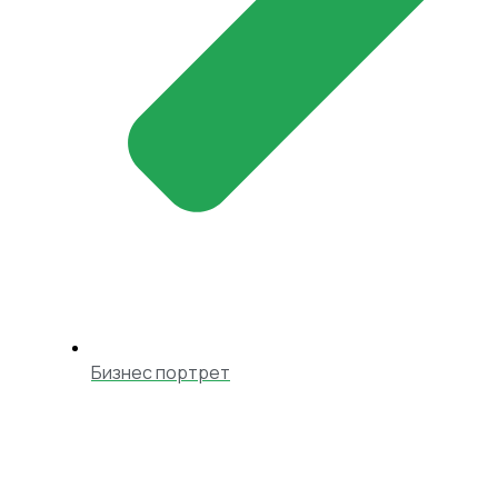
Бизнес портрет