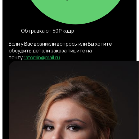
Обтравка от 50₽ кадр
Если у Вас возникли вопросы или Вы хотите
обсудить детали заказа пишите на
почту
ratomin@mail.ru