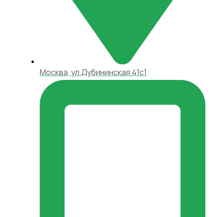
Москва, ул.Дубининская 41с1