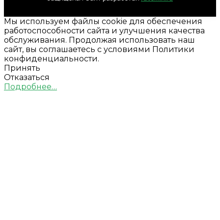
Мы используем файлы cookie для обеспечения
работоспособности сайта и улучшения качества
обслуживания. Продолжая использовать наш
сайт, вы соглашаетесь с условиями Политики
конфиденциальности.
Принять
Отказаться
Подробнее…