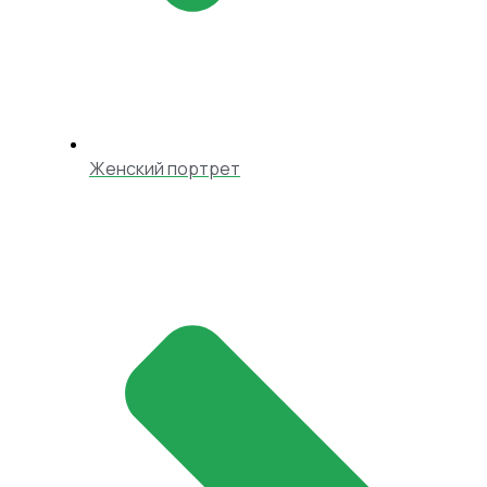
Женский портрет