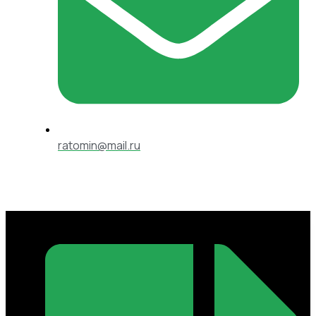
ratomin@mail.ru